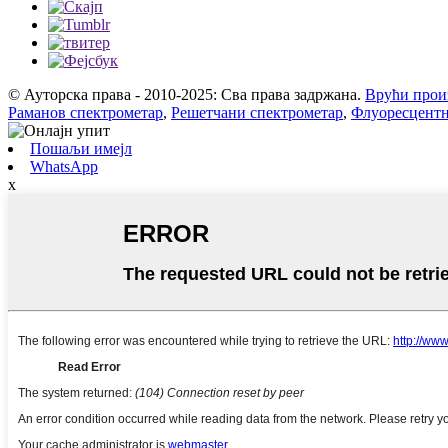
© Ауторска права - 2010-2025: Сва права задржана.
Врући прои
Раманов спектрометар
,
Решетчани спектрометар
,
Флуоресцентн
Пошаљи имејл
WhatsApp
x