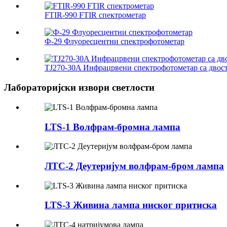
FTIR-990 FTIR спектрометар
Ф-29 Флуоресцентни спектрофотометар
TJ270-30A Инфрацрвени спектрофотометар са двос
Лабораторијски извори светлости
LTS-1 Волфрам-бромна лампа
ЛТС-2 Деутеријум волфрам-бром лампа
LTS-3 Живина лампа ниског притиска