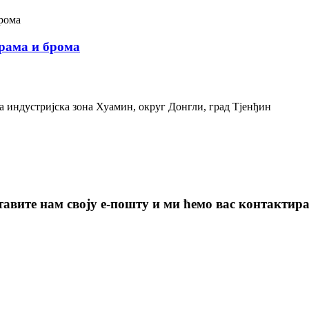
фрама и брома
ка индустријска зона Хуамин, округ Донгли, град Тјенђин
авите нам своју е-пошту и ми ћемо вас контактират