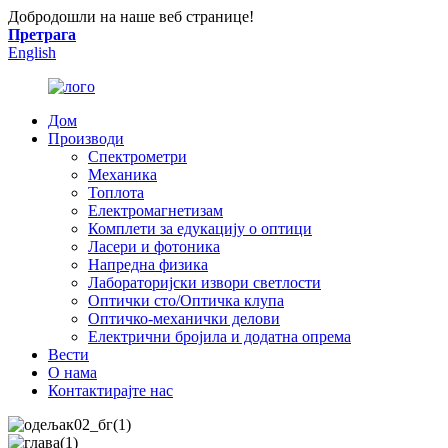
Добродошли на наше веб странице!
Претрага
English
Дом
Производи
Спектрометри
Механика
Топлота
Електромагнетизам
Комплети за едукацију о оптици
Ласери и фотоника
Напредна физика
Лабораторијски извори светлости
Оптички сто/Оптичка клупа
Оптичко-механички делови
Електрични бројила и додатна опрема
Вести
О нама
Контактирајте нас