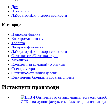
Дом
Производи
Лабораторијски извори светлости
Категорије
Напредна физика
Електромагнетизам
Топлота
Ласери и фотоника
Лабораторијски извори светлости
Оптички сто/Оптичка клупа
Механика
Комплети за едукацију о оптици
Спектрометри
Оптичко-механички делови
Електрични бројила и додатна опрема
Истакнути производи
ЛТБ-4 ваздушни јастук, самобалансирана изолација в