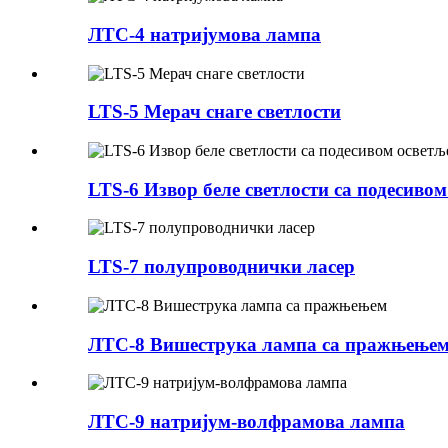
ЛТС-4 натријумова лампа
LTS-5 Мерач снаге светлости
LTS-6 Извор беле светлости са подесиво
LTS-7 полупроводнички ласер
ЛТС-8 Вишеструка лампа са пражњење
ЛТС-9 натријум-волфрамова лампа