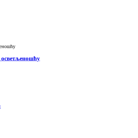
м осветљеношћу
м