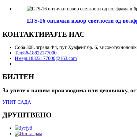
LTS-16 оптички извор светлости од вол
КОНТАКТИРАЈТЕ НАС
Соба 308, зграда Ф4, пут Хуафенг бр. 6, високотехнолош
Тел:
86-18822177000
Имејл:
18822177000@163.com
БИЛТЕН
За упите о нашим производима или ценовнику, ост
УПИТ САДА
ДРУШТВЕНО