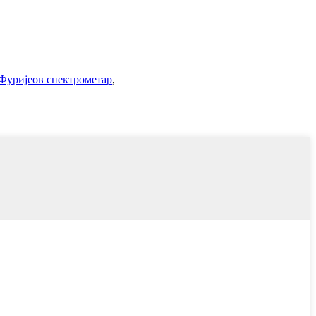
Фуријеов спектрометар
,