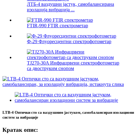
ЛТБ-4 ваздушни јастук, самобалансирана
изолација вибрација ...
FTIR-990 FTIR спектрометар
Ф-29 Флуоресцентни спектрофотометар
TJ270-30A Инфрацрвени спектрофотометар
са двоструким снопом
LTB-4 Оптички сто са ваздушним јастуком, самобалансиран изолациони
систем за вибрације
Кратак опис: