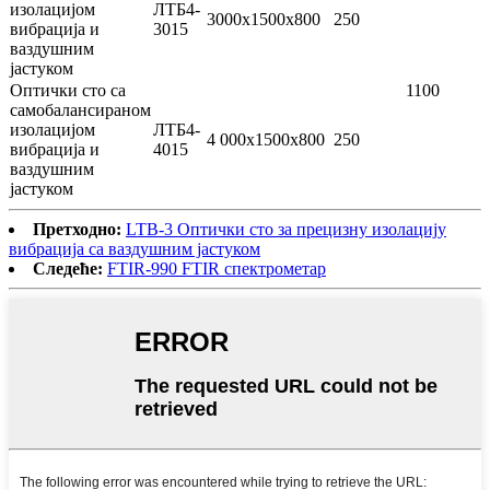
изолацијом
ЛТБ4-
3000x1500x800
250
вибрација и
3015
ваздушним
јастуком
Оптички сто са
1100
самобалансираном
изолацијом
ЛТБ4-
4 000x1500x800
250
вибрација и
4015
ваздушним
јастуком
Претходно:
LTB-3 Оптички сто за прецизну изолацију
вибрација са ваздушним јастуком
Следеће:
FTIR-990 FTIR спектрометар