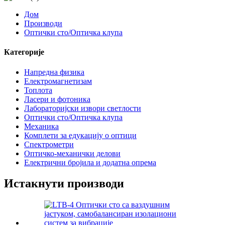
Дом
Производи
Оптички сто/Оптичка клупа
Категорије
Напредна физика
Електромагнетизам
Топлота
Ласери и фотоника
Лабораторијски извори светлости
Оптички сто/Оптичка клупа
Механика
Комплети за едукацију о оптици
Спектрометри
Оптичко-механички делови
Електрични бројила и додатна опрема
Истакнути производи