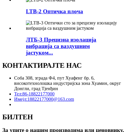
LTB-2 Оптичка плоча
ЛТБ-3 Прецизна изолација
вибрација са ваздушним
јастуком...
КОНТАКТИРАЈТЕ НАС
Соба 308, зграда Ф4, пут Хуафенг бр. 6,
високотехнолошка индустријска зона Хуамин, округ
Донгли, град Тјенђин
Тел:
86-18822177000
Имејл:
18822177000@163.com
БИЛТЕН
За упите о нашим производима или ценовнику,