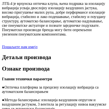
ЛТБ-4 је врхунска оптичка клупа, њена подршка за изолацију
вибрација усваја двослојну изолацију ваздушних јастука,
високо пригушење малих рупа, добре перформансе изолације
вибрација, стабилно и лако подешавање, стабилну и поуздану
структуру, аутоматско балансирање, аутоматско надувавање,
све пнеуматске актуаторе и познате заједничке подухвате.
Пнеуматски производи бренда могу бити опремљени
увезеним пнеуматским компонентама.
Пошаљите нам имејл
Детаљи производа
Ознаке производа
Главни технички параметри
●
Оптичка платформа за прецизну изолацију вибрација са
аутоматским балансирањем
●
Метода балансирања: изолација ваздушним опругом и
ваздушним јастуком, 3 вентила за регулацију нивоа вакуумске
цеви се аутоматски балансирају