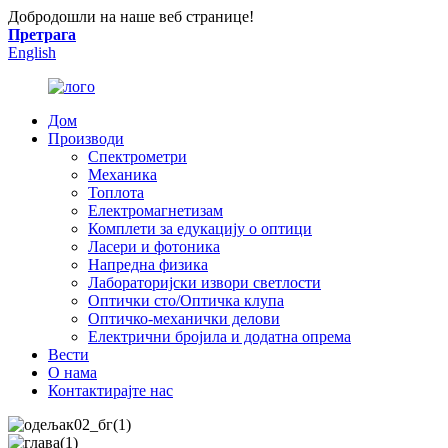
Добродошли на наше веб странице!
Претрага
English
Дом
Производи
Спектрометри
Механика
Топлота
Електромагнетизам
Комплети за едукацију о оптици
Ласери и фотоника
Напредна физика
Лабораторијски извори светлости
Оптички сто/Оптичка клупа
Оптичко-механички делови
Електрични бројила и додатна опрема
Вести
О нама
Контактирајте нас