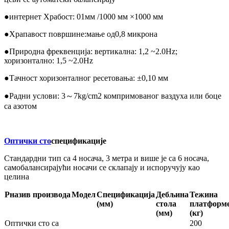
●
интернет Храбост: 0
1
мм /
10
00 мм ×
10
00 мм
●
Храпавост површине:
мање од
0,8 микрона
●
Природна фреквенција: вертикална: 1,2 ~
2.0
Hz;
хоризонтално: 1,5 ~
2.0
Hz
●
Тачност хоризонталног ресетовања: ±0,10 мм
●
Радни услови: 3～7kg/cm2 компримованог ваздуха или боце
са азотом
Оптички сто
спецификације
Стандардни тип са 4 носача, 3 метра и више је са 6 носача,
самобалансирајући носачи се склапају и испоручују као
целина
P
назив производа
M
одел
Спецификација
Дебљина
Тежина
(мм)
стола
платформ
(мм)
(кг)
Оптички сто са
200