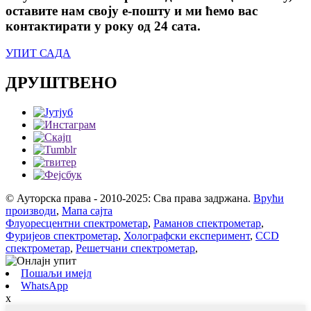
оставите нам своју е-пошту и ми ћемо вас
контактирати у року од 24 сата.
УПИТ САДА
ДРУШТВЕНО
© Ауторска права - 2010-2025: Сва права задржана.
Врући
производи
,
Мапа сајта
Флуоресцентни спектрометар
,
Раманов спектрометар
,
Фуријеов спектрометар
,
Холографски експеримент
,
CCD
спектрометар
,
Решетчани спектрометар
,
Пошаљи имејл
WhatsApp
x