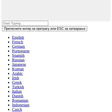
Притисните ентер за претрагу или ESC за затварање
English
French
German
Portuguese
Spanish
Russian
Japanese
Korean
Arabic
Irish
Greek
Turkish
Italian
Danish
Romanian
Indonesian
Czech