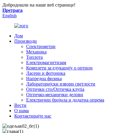
Добродошли на наше веб странице!
Претрага
English
Дом
Производи
Спектрометри
Механика
Топлота
Електромагнетизам
Комплети за едукацију о оптици
Ласери и фотоника
Напредна физика
Лабораторијски извори светлости
Оптички сто/Оптичка клупа
Оптичко-механички делови
Електрични бројила и додатна опрема
Вести
О нама
Контактирајте нас