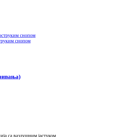
труким снопом
зивања)