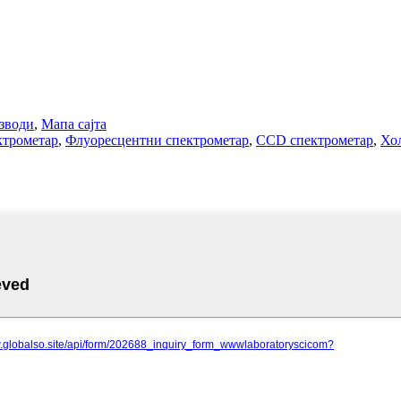
зводи
,
Мапа сајта
ктрометар
,
Флуоресцентни спектрометар
,
CCD спектрометар
,
Хо