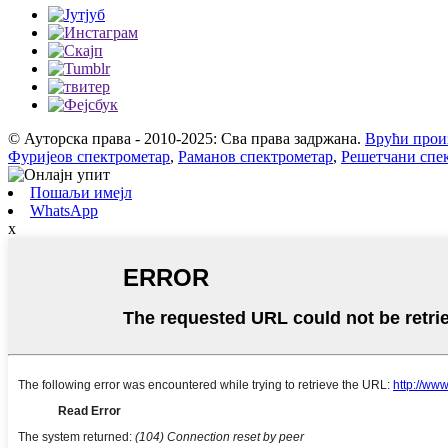
© Ауторска права - 2010-2025: Сва права задржана.
Врући прои
Фуријеов спектрометар
,
Раманов спектрометар
,
Решетчани спе
Пошаљи имејл
WhatsApp
x