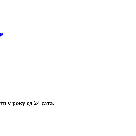
је
и у року од 24 сата.