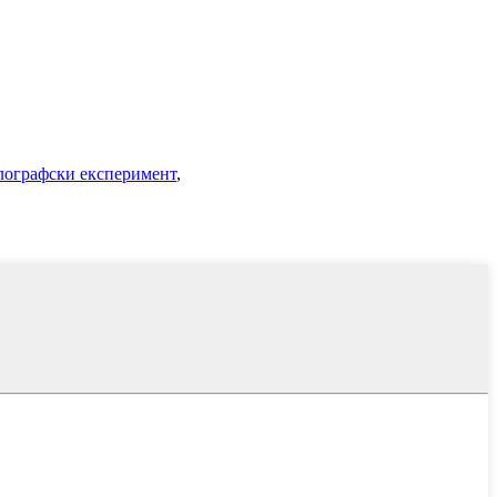
лографски експеримент
,