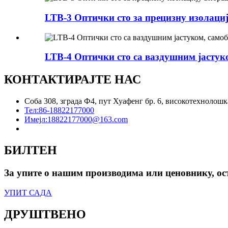
LTB-3 Оптички сто за прецизну изолаци
LTB-4 Оптички сто са ваздушним јастук
КОНТАКТИРАЈТЕ НАС
Соба 308, зграда Ф4, пут Хуафенг бр. 6, високотехнолош
Тел:
86-18822177000
Имејл:
18822177000@163.com
БИЛТЕН
За упите о нашим производима или ценовнику, ост
УПИТ САДА
ДРУШТВЕНО