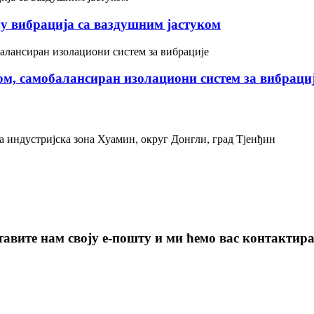
ју вибрација са ваздушним јастуком
ом, самобалансиран изолациони систем за вибраци
ка индустријска зона Хуамин, округ Донгли, град Тјенђин
авите нам своју е-пошту и ми ћемо вас контактират