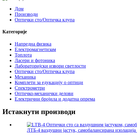
Дом
Производи
Оптички сто/Оптичка клупа
Категорије
Напредна физика
Електромагнетизам
Топлота
Ласери и фотоника
Лабораторијски извори светлости
Оптички сто/Оптичка клупа
Механика
Комплети за едукацију о оптици
Спектрометри
Оптичко-механички делови
Електрични бројила и додатна опрема
Истакнути производи
ЛТБ-4 ваздушни јастук, самобалансирана изолација в