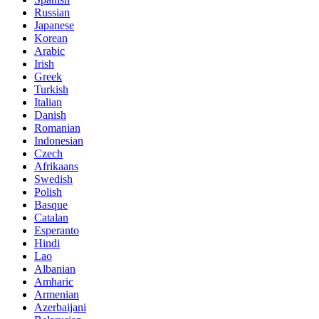
Russian
Japanese
Korean
Arabic
Irish
Greek
Turkish
Italian
Danish
Romanian
Indonesian
Czech
Afrikaans
Swedish
Polish
Basque
Catalan
Esperanto
Hindi
Lao
Albanian
Amharic
Armenian
Azerbaijani