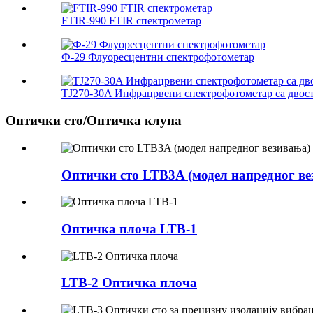
FTIR-990 FTIR спектрометар
Ф-29 Флуоресцентни спектрофотометар
TJ270-30A Инфрацрвени спектрофотометар са двос
Оптички сто/Оптичка клупа
Оптички сто LTB3A (модел напредног ве
Оптичка плоча LTB-1
LTB-2 Оптичка плоча