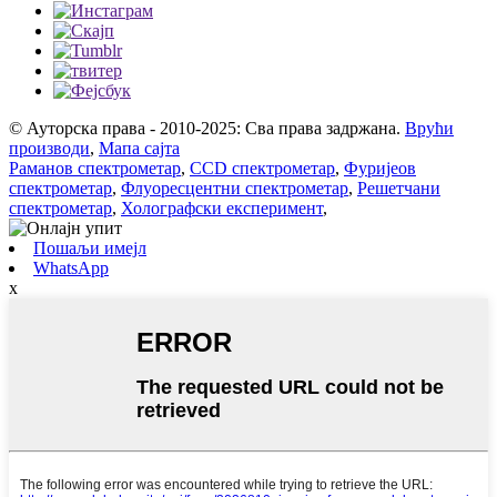
© Ауторска права - 2010-2025: Сва права задржана.
Врући
производи
,
Мапа сајта
Раманов спектрометар
,
CCD спектрометар
,
Фуријеов
спектрометар
,
Флуоресцентни спектрометар
,
Решетчани
спектрометар
,
Холографски експеримент
,
Пошаљи имејл
WhatsApp
x