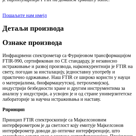
Пошаљите нам имејл
Детаљи производа
Ознаке производа
Инфрацрвени спектрометар са Фуријеовом трансформацијом
FTIR-990, сертификован по CE стандарду, је независно
истраживање и развој производа, најконкурентнији је FTIR на
свету, погодан за инсталацију, једноставну употребу и
практично одржавање. Наш FTIR се широко користи у науци
о материјалима, биофармацеутској, петрохемијској,
индустрији безбедности хране и другим инструментима за
анализу у индустрији, а усвојен је и од стране универзитетске
лабораторије за научна истраживања и наставу.
P
принцип
Принцип FTIR спектроскопије са Мајкелсоновим
интерферометром је да светлост коју емитује Мајкелсонов
интерферометр доводи до оптичке интерференције, што