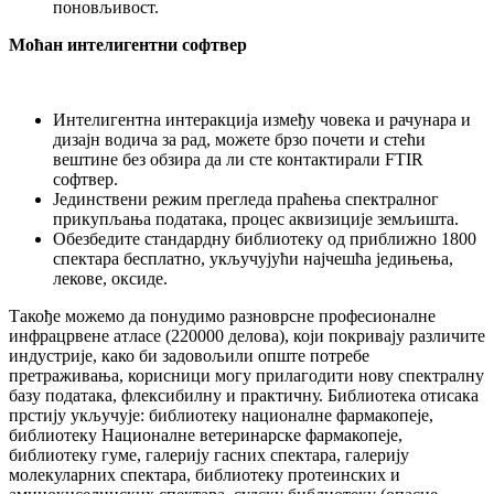
поновљивост.
Моћан интелигентни софтвер
Интелигентна интеракција између човека и рачунара и
дизајн водича за рад, можете брзо почети и стећи
вештине без обзира да ли сте контактирали FTIR
софтвер.
Јединствени режим прегледа праћења спектралног
прикупљања података, процес аквизиције земљишта.
Обезбедите стандардну библиотеку од приближно 1800
спектара бесплатно, укључујући најчешћа једињења,
лекове, оксиде.
Такође можемо да понудимо разноврсне професионалне
инфрацрвене атласе (220000 делова), који покривају различите
индустрије, како би задовољили опште потребе
претраживања, корисници могу прилагодити нову спектралну
базу података, флексибилну и практичну. Библиотека отисака
прстију укључује: библиотеку националне фармакопеје,
библиотеку Националне ветеринарске фармакопеје,
библиотеку гуме, галерију гасних спектара, галерију
молекуларних спектара, библиотеку протеинских и