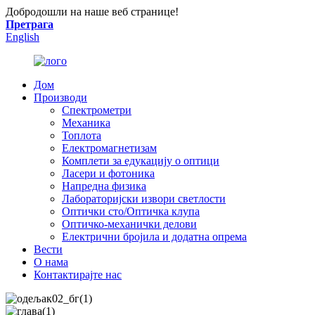
Добродошли на наше веб странице!
Претрага
English
Дом
Производи
Спектрометри
Механика
Топлота
Електромагнетизам
Комплети за едукацију о оптици
Ласери и фотоника
Напредна физика
Лабораторијски извори светлости
Оптички сто/Оптичка клупа
Оптичко-механички делови
Електрични бројила и додатна опрема
Вести
О нама
Контактирајте нас