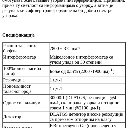
омогућава осветљавање узорака интерференцијом. Пријемник
прима ту светлост са информацијама о узорку, а затим је
рачунарски софтвер трансформише да би добио спектре
узорака.
Спецификације
Распон таласних
7800 ~ 375 цм⁻¹
бројева
Интерферометар
Мајкелсонов интерферометар са
углом упада од 30 степени
100%
τ
опсег нагиба
-1
Боље од 0,5τ% (2200~1900 цм)
）
линије
Резолуција
1 цм-1
Поновљивост
1 цм-1
таласног броја
30000:1 (DLATGS, резолуција @4
Однос сигнал-шум
цм-1, скенирање узорка и позадине
током 1 мин @2100 цм-1)
DLATGS детектор високе резолуције
Детектор
са премазом отпорним на влагу
KBr пресвучен Ge (произведено у