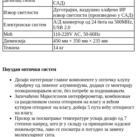
Делилац снопа
САД)
Дуготрајни, ваздушно хлађени ИР
Извор светлости
извор светлости (произведено у САД)
А/Д конвертор од 24 бита на 500MHz,
Електронски систем
USB 2.0
Моћ
110-220V AC, 50-60Hz
Димензија
450 мм × 350 мм × 235 мм
Тежина
14 кг
Поуздан оптички систем
Дизајн интегрише главне компоненте у оптичку клупу
обрађену од ливеног алуминијума, додаци се монтирају
позиционирањем игле, без потребе за подешавањем.
Запечаћени Мајкелсонов интерферометар, комбинован
са разделником снопа отпорним на влагу и већом
кутијом отпорног на влагу, добија 5 пута већу отпорност
на влагу.
Прозор за посматрање температуре усваја дизајн од 7
степени напред, што је у складу са принципом људског
инжењерства, лако се посматра и погодно за замену
молекуларног сита.