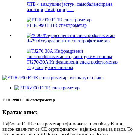
ЛТБ-4 ваздушни јастук, самобалансирана
изолација вибрација ...
FTIR-990 FTIR спектрометар
Ф-29 Флуоресцентни спектрофотометар
TJ270-30A Инфрацрвени спектрофотометар
са двоструким снопом
FTIR-990 FTIR спектрометар
Кратак опис:
Најбољи FTIR спектрометар који можете пронаћи у Кини,
висок квалитет са CE сертификатом, најнижа цена за извоз. То
је најпопуларнији FTIR на домаћем тржишту Кине.