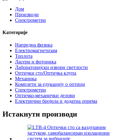
Дом
Производи
Спектрометри
Категорије
Напредна физика
Електромагнетизам
Топлота
Ласери и фотоника
Лабораторијски извори светлости
Оптички сто/Оптичка клупа
Механика
Комплети за едукацију о оптици
Спектрометри
Оптичко-механички делови
Електрични бројила и додатна опрема
Истакнути производи