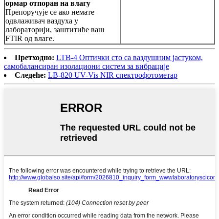
ормар отпоран на влагу
Препоручује се ако немате
одвлаживач ваздуха у
лабораторији, заштитиће ваш
FTIR од влаге.
Претходно:
LTB-4 Оптички сто са ваздушним јастуком,
самобалансиран изолациони систем за вибрације
Следеће:
LB-820 UV-Vis NIR спектрофотометар