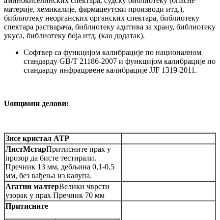
аминокиселинских спектара, судску библиотеку (опасне
материје, хемикалије, фармацеутски производи итд.),
библиотеку неорганских органских спектара, библиотеку
спектара растварача, библиотеку адитива за храну, библиотеку
укуса, библиотеку боја итд. (као додатак).
Софтвер са функцијом калибрације по националном
стандарду GB/T 21186-2007 и функцијом калибрације по
стандарду инфрацрвене калибрације JJF 1319-2011.
U
опциони делови:
Знсе кристал АТР
Лист
M
стар
Притисните прах у
прозор да бисте тестирали.
Пречник 13 мм, дебљина 0,1-0,5
мм, без вађења из калупа.
Агатни малтер
Велики чврсти
узорак у прах Пречник 70 мм
Притисните