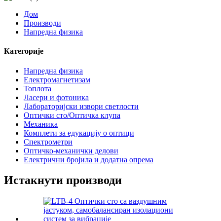
Дом
Производи
Напредна физика
Категорије
Напредна физика
Електромагнетизам
Топлота
Ласери и фотоника
Лабораторијски извори светлости
Оптички сто/Оптичка клупа
Механика
Комплети за едукацију о оптици
Спектрометри
Оптичко-механички делови
Електрични бројила и додатна опрема
Истакнути производи