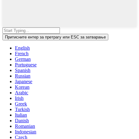
Притисните ентер за претрагу или ESC за затварање
English
French
German
Portuguese
Spanish
Russian
Japanese
Korean
Arabic
Irish
Greek
Turkish
Italian
Danish
Romanian
Indonesian
Czech