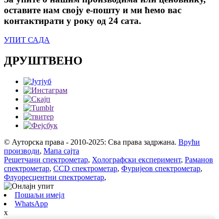
оставите нам своју е-пошту и ми ћемо вас
контактирати у року од 24 сата.
УПИТ САДА
ДРУШТВЕНО
© Ауторска права - 2010-2025: Сва права задржана.
Врући
производи
,
Мапа сајта
Решетчани спектрометар
,
Холографски експеримент
,
Раманов
спектрометар
,
CCD спектрометар
,
Фуријеов спектрометар
,
Флуоресцентни спектрометар
,
Пошаљи имејл
WhatsApp
x