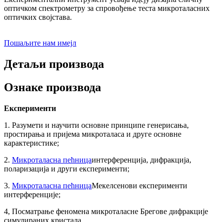
оптичком спектрометру за спровођење теста микроталасних
оптичких својстава.
Пошаљите нам имејл
Детаљи производа
Ознаке производа
Експерименти
1. Разумети и научити основне принципе генерисања,
простирања и пријема микроталаса и друге основне
карактеристике;
2.
Микроталасна пећница
интерференција, дифракција,
поларизација и други експерименти;
3.
Микроталасна пећница
Мекелсенови експерименти
интерференције;
4, Посматрање феномена микроталасне Брегове дифракције
симулираних кристала.