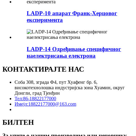
LADP-10 апарат Франк-Херцовог
експеримента
LADP-14 Одређивање специфичног
наелектрисања електрона
КОНТАКТИРАЈТЕ НАС
Соба 308, зграда Ф4, пут Хуафенг бр. 6,
високотехнолошка индустријска зона Хуамин, округ
Донгли, град Тјенђин
Тел:
86-18822177000
Имејл:
18822177000@163.com
БИЛТЕН
За упите о нашим производима или ценовнику,