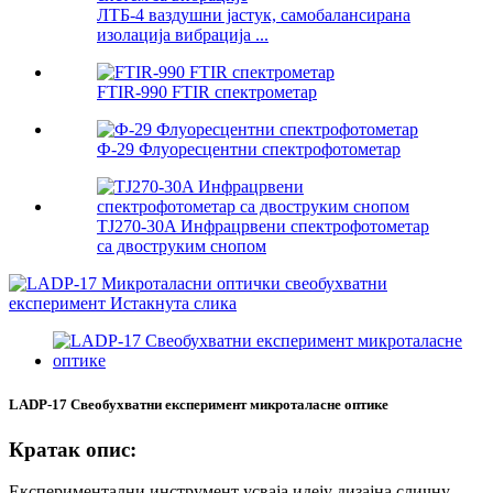
ЛТБ-4 ваздушни јастук, самобалансирана
изолација вибрација ...
FTIR-990 FTIR спектрометар
Ф-29 Флуоресцентни спектрофотометар
TJ270-30A Инфрацрвени спектрофотометар
са двоструким снопом
LADP-17 Свеобухватни експеримент микроталасне оптике
Кратак опис:
Експериментални инструмент усваја идеју дизајна сличну