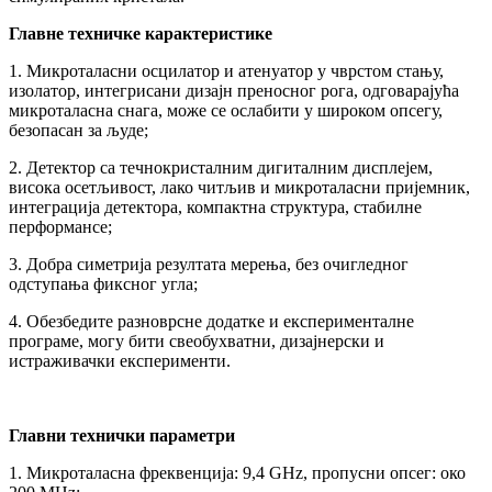
Главне техничке карактеристике
1. Микроталасни осцилатор и атенуатор у чврстом стању,
изолатор, интегрисани дизајн преносног рога, одговарајућа
микроталасна снага, може се ослабити у широком опсегу,
безопасан за људе;
2. Детектор са течнокристалним дигиталним дисплејем,
висока осетљивост, лако читљив и микроталасни пријемник,
интеграција детектора, компактна структура, стабилне
перформансе;
3. Добра симетрија резултата мерења, без очигледног
одступања фиксног угла;
4. Обезбедите разноврсне додатке и експерименталне
програме, могу бити свеобухватни, дизајнерски и
истраживачки експерименти.
Главни технички параметри
1. Микроталасна фреквенција: 9,4 GHz, пропусни опсег: око