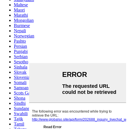
Maltese
Maori
Marathi
Mongolian
Burmese
Nepali
Norwegian
Pashto
Persian
Punjabi
Serbian
Sesotho
Sinhala
Slovak
Slovenian
Somali
Samoan
Scots Gaelic
Shona
Sindhi
Sundanese
Swahili
Tajik
Tamil