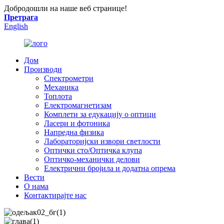
Добродошли на наше веб странице!
Претрага
English
Дом
Производи
Спектрометри
Механика
Топлота
Електромагнетизам
Комплети за едукацију о оптици
Ласери и фотоника
Напредна физика
Лабораторијски извори светлости
Оптички сто/Оптичка клупа
Оптичко-механички делови
Електрични бројила и додатна опрема
Вести
О нама
Контактирајте нас