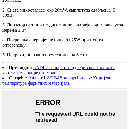
200 MHz;
2. Снага микроталаса: око 20mW, амплитуда слабљења: 0 ~
30dB;
3. Детектор са три и по дигиталног дисплеја, одступање угла
мерења ≤ 3º;
4. Потрошња енергије: не више од 25W при пуном
оптерећењу;
5. Непрекидно радно време: више од 6 сати.
Претходно:
LADP-16 апарат за одређивање Планкове
константе – напредни модел
Следеће:
Апарат LADP-18 за одређивање Киријеве
температуре феритних материјала