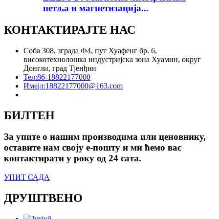
петља и магнетизација...
КОНТАКТИРАЈТЕ НАС
Соба 308, зграда Ф4, пут Хуафенг бр. 6,
високотехнолошка индустријска зона Хуамин, округ
Донгли, град Тјенђин
Тел:
86-18822177000
Имејл:
18822177000@163.com
БИЛТЕН
За упите о нашим производима или ценовнику,
оставите нам своју е-пошту и ми ћемо вас
контактирати у року од 24 сата.
УПИТ САДА
ДРУШТВЕНО