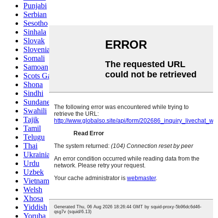
Punjabi
Serbian
Sesotho
Sinhala
Slovak
Slovenian
Somali
Samoan
Scots Gaelic
Shona
Sindhi
Sundanese
Swahili
Tajik
Tamil
Telugu
Thai
Ukrainian
Urdu
Uzbek
Vietnamese
Welsh
Xhosa
Yiddish
Yoruba