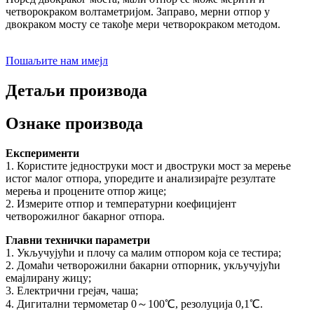
четворокраком волтаметријом. Заправо, мерни отпор у
двокраком мосту се такође мери четворокраком методом.
Пошаљите нам имејл
Детаљи производа
Ознаке производа
Експерименти
1. Користите једноструки мост и двоструки мост за мерење
истог малог отпора, упоредите и анализирајте резултате
мерења и процените отпор жице;
2. Измерите отпор и температурни коефицијент
четворожилног бакарног отпора.
Главни технички параметри
1. Укључујући и плочу са малим отпором која се тестира;
2. Домаћи четворожилни бакарни отпорник, укључујући
емајлирану жицу;
3. Електрични грејач, чаша;
4. Дигитални термометар 0～100℃, резолуција 0,1℃.