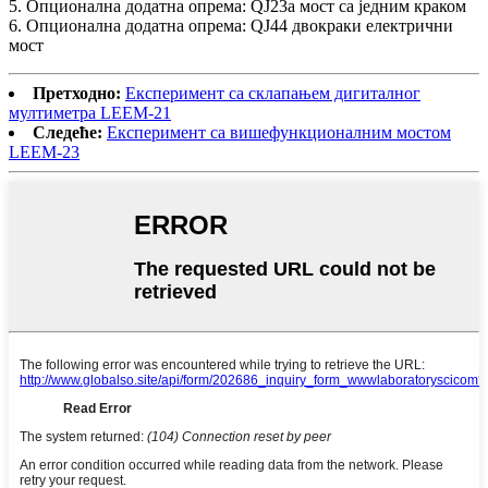
5. Опционална додатна опрема: QJ23a мост са једним краком
6. Опционална додатна опрема: QJ44 двокраки електрични
мост
Претходно:
Експеримент са склапањем дигиталног
мултиметра LEEM-21
Следеће:
Експеримент са вишефункционалним мостом
LEEM-23