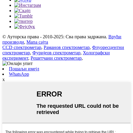
© Ауторска права - 2010-2025: Сва права задржана.
Врући
производи
,
Мапа сајта
CCD спектрометар
,
Раманов спектрометар
,
Флуоресцентни
спектрометар
,
Фуријеов спектрометар
,
Холографски
експеримент
,
Решетчани спектрометар
,
Пошаљи имејл
WhatsApp
x