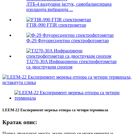
ЛТБ-4 ваздушни јастук, самобалансирана
изолација вибрација ...
FTIR-990 FTIR спектрометар
Ф-29 Флуоресцентни спектрофотометар
TJ270-30A Инфрацрвени спектрофотометар
са двоструким снопом
LEEM-22 Експеримент мерења отпора са четири терминала
Кратак опис:
Поред двокраког моста, мали отпор се може мерити и