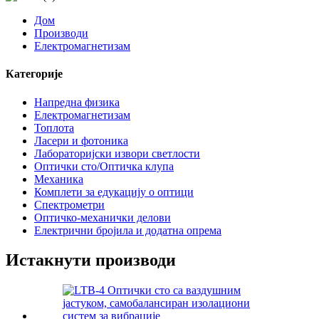
Дом
Производи
Електромагнетизам
Категорије
Напредна физика
Електромагнетизам
Топлота
Ласери и фотоника
Лабораторијски извори светлости
Оптички сто/Оптичка клупа
Механика
Комплети за едукацију о оптици
Спектрометри
Оптичко-механички делови
Електрични бројила и додатна опрема
Истакнути производи