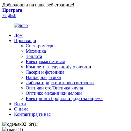
Добродошли на наше веб странице!
Претрага
English
Дом
Производи
Спектрометри
Механика
Топлота
Електромагнетизам
Комплети за едукацију о оптици
Ласери и фотоника
Напредна физика
Лабораторијски извори светлости
Оптички сто/Оптичка клупа
Оптичко-механички делови
Електрични бројила и додатна опрема
Вести
О нама
Контактирајте нас