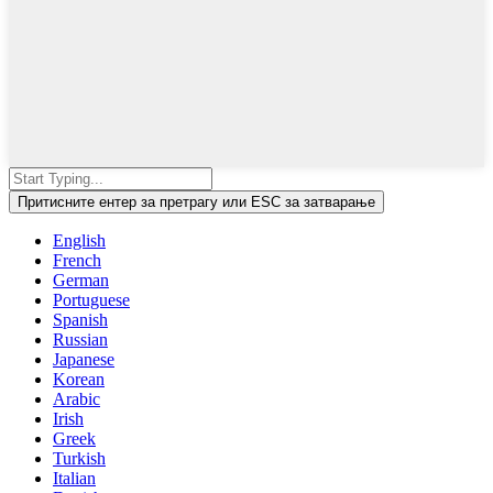
Притисните ентер за претрагу или ESC за затварање
English
French
German
Portuguese
Spanish
Russian
Japanese
Korean
Arabic
Irish
Greek
Turkish
Italian