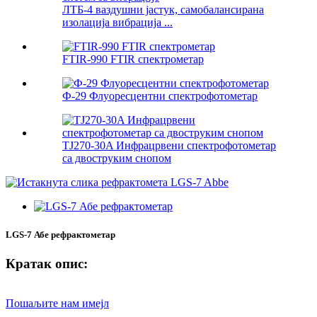
ЛТБ-4 ваздушни јастук, самобалансирана
изолација вибрација ...
FTIR-990 FTIR спектрометар
Ф-29 Флуоресцентни спектрофотометар
TJ270-30A Инфрацрвени спектрофотометар
са двоструким снопом
LGS-7 Абе рефрактометар
Кратак опис:
Пошаљите нам имејл