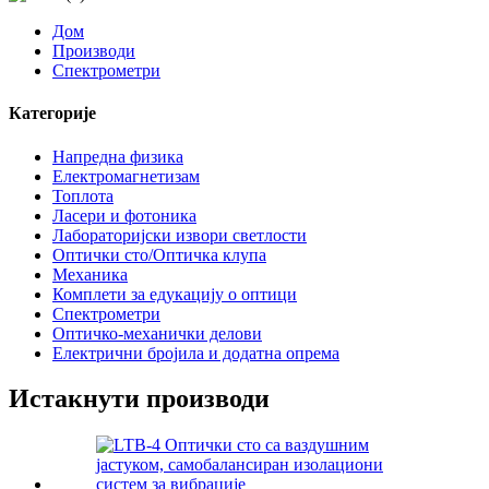
Дом
Производи
Спектрометри
Категорије
Напредна физика
Електромагнетизам
Топлота
Ласери и фотоника
Лабораторијски извори светлости
Оптички сто/Оптичка клупа
Механика
Комплети за едукацију о оптици
Спектрометри
Оптичко-механички делови
Електрични бројила и додатна опрема
Истакнути производи