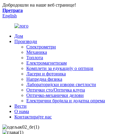
Добродошли на наше веб странице!
Претрага
English
Дом
Производи
Спектрометри
Механика
Топлота
Електромагнетизам
Комплети за едукацију о оптици
Ласери и фотоника
Напредна физика
Лабораторијски извори светлости
Оптички сто/Оптичка клупа
Оптичко-механички делови
Електрични бројила и додатна опрема
Вести
О нама
Контактирајте нас