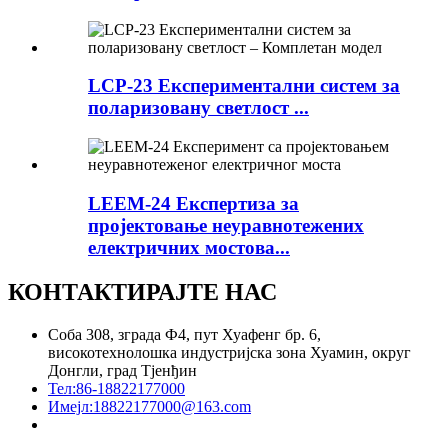
LCP-23 Експериментални систем за
поларизовану светлост ...
LEEM-24 Експертиза за
пројектовање неуравнотежених
електричних мостова...
КОНТАКТИРАЈТЕ НАС
Соба 308, зграда Ф4, пут Хуафенг бр. 6,
високотехнолошка индустријска зона Хуамин, округ
Донгли, град Тјенђин
Тел:
86-18822177000
Имејл:
18822177000@163.com