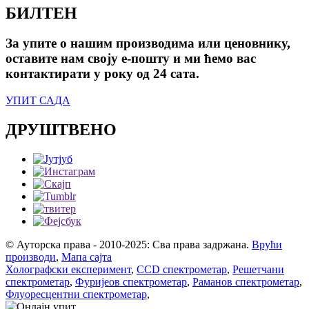
БИЛТЕН
За упите о нашим производима или ценовнику,
оставите нам своју е-пошту и ми ћемо вас
контактирати у року од 24 сата.
УПИТ САДА
ДРУШТВЕНО
© Ауторска права - 2010-2025: Сва права задржана.
Врући
производи
,
Мапа сајта
Холографски експеримент
,
CCD спектрометар
,
Решетчани
спектрометар
,
Фуријеов спектрометар
,
Раманов спектрометар
,
Флуоресцентни спектрометар
,